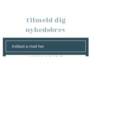
Tilmeld dig
nyhedsbrev
SUBSCRIBE
Booking
Christopher Entertainment
john@christopher.dk
+45 86 84 65 00
https://christopher.dk/