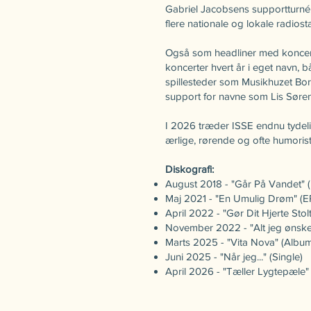
Gabriel Jacobsens supportturné
flere nationale og lokale radiost
Også som headliner med koncerte
koncerter hvert år i eget navn, 
spillesteder som Musikhuzet Bor
support for navne som Lis Sørens
I 2026 træder ISSE endnu tydeli
ærlige, rørende og ofte humorist
Diskografi:
August 2018 - "Går På Vandet" 
Maj 2021 - "En Umulig Drøm" (E
April 2022 - "Gør Dit Hjerte Stol
November 2022 - "Alt jeg ønsker 
Marts 2025 - "Vita Nova" (Albu
Juni 2025 - "Når jeg..." (Single)
April 2026 - "Tæller Lygtepæle" 