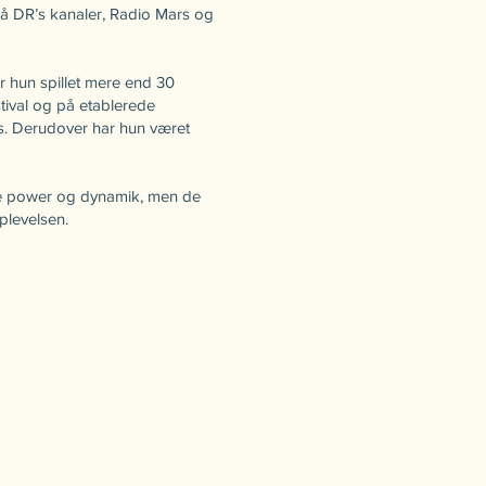
på DR’s kanaler, Radio Mars og
r hun spillet mere end 30
stival og på etablerede
s. Derudover har hun været
.
ere power og dynamik, men de
plevelsen.