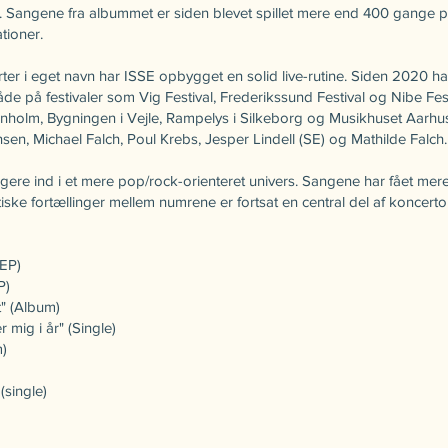
. Sangene fra albummet er siden blevet spillet mere end 400 gange 
ationer.
r i eget navn har ISSE opbygget en solid live-rutine. Siden 2020 ha
både på festivaler som Vig Festival, Frederikssund Festival og Nibe Fe
nholm, Bygningen i Vejle, Rampelys i Silkeborg og Musikhuset Aarhu
en, Michael Falch, Poul Krebs, Jesper Lindell (SE) og Mathilde Falch
gere ind i et mere pop/rock-orienteret univers. Sangene har fået m
iske fortællinger mellem numrene er fortsat en central del af koncerto
(EP)
P)
t" (Album)
mig i år" (Single)
m)
(single)