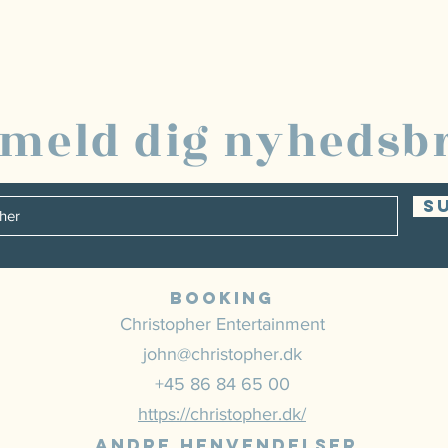
lmeld dig nyhedsb
S
Booking
Christopher Entertainment
john@christopher.dk
+45 86 84 65 00
https://christopher.dk/
Andre henvendelser