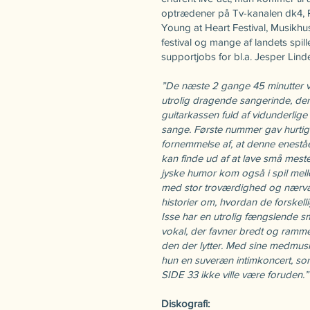
optrædener på Tv-kanalen dk4, R
Young at Heart Festival, Musikhuse
festival og mange af landets spil
supportjobs for bl.a. Jesper Linde
”De næste 2 gange 45 minutter va
utrolig dragende sangerinde, de
guitarkassen fuld af vidunderlige
sange. Første nummer gav hurti
fornemmelse af, at denne enest
kan finde ud af at lave små mes
jyske humor kom også i spil mel
med stor troværdighed og nærvæ
historier om, hvordan de forskelli
Isse har en utrolig fængslende 
vokal, der favner bredt og ramme
den der lytter. Med sine medmus
hun en suveræn intimkoncert, s
SIDE 33 ikke ville være foruden.
Diskografi: