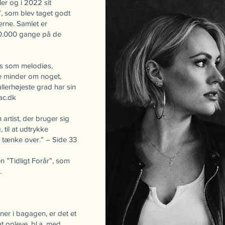
ler og i 2022 sit
”, som blev taget godt
rne. Samlet er
0.000 gange på de
ves som melodiøs,
e minder om noget,
llerhøjeste grad har sin
ac.dk
artist, der bruger sig
, til at udtrykke
at tænke over.” – Side 33
n ”Tidligt Forår”, som
.
er i bagagen, er det et
at opleve, bl.a. med