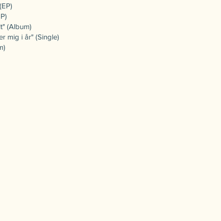
(EP)
EP)
lt" (Album)
 mig i år" (Single)
m)