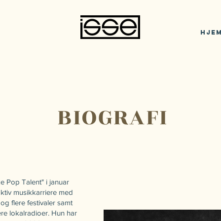
Hje
BIOGRAFI
 Pop Talent" i januar
aktiv musikkarriere med
og flere festivaler samt
ere lokalradioer. Hun har