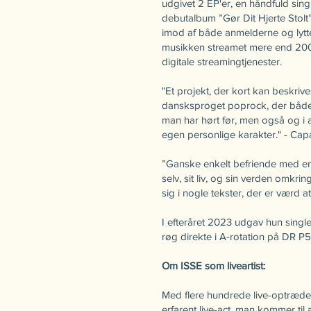
udgivet 2 EP'er, en håndfuld sing
debutalbum ”Gør Dit Hjerte Stolt
imod af både anmelderne og lytte
musikken streamet mere end 20
digitale streamingtjenester.
"Et projekt, der kort kan beskri
dansksproget poprock, der båd
man har hørt før, men også og i a
egen personlige karakter." - Cap
”Ganske enkelt befriende med en 
selv, sit liv, og sin verden omkring
sig i nogle tekster, der er værd 
I efteråret 2023 udgav hun single
røg direkte i A-rotation på DR P5
Om ISSE som liveartist:
Med flere hundrede live-optræden
erfarent live-act, man kommer til 