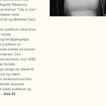
egatta Silkeborg,
t Aarhus’ ”Life is Live”-
lesteder samt
ll (S) og Mathilde Falch.
r publikum vidne til en
r havde
 og let tilgængelige
gt publikum en
ående kvinde på scenen
terværker. Den
lem numrene, hvor ISSE,
r fortalte
ge sange var blevet til.
smuk og stærk
r klokkerent ind hos
ikanter leverede
om både publikum og
” –
Side 33